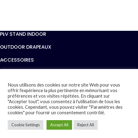
PLV STAND INDOOR
OUTDOOR DRAPEAUX
ACCESSOIRES
INFORMATIONS
AIDE
Nous utilisons des cookies sur notre site Web pour vous
offrir l'expérience la plus pertinente en mémorisant vos
préférences et vos visites répétées. En cliquant sur
EXPOCRÉATIVE
2019 - Tous droits Réservés - Design par
"Accepter tout", vous consentez à l'utilisation de tous les
STUDIO7
cookies. Cependant, vous pouvez visiter "Paramètres des
cookies" pour fournir un consentement contrôlé.
Cookie Settings
Accept All
Reject All
0
outique
Mes favoris
Panier
Mon compte