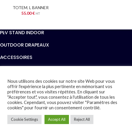
TOTEM
,
L BANNER
55.00
€
HT
PLV STAND INDOOR
OUTDOOR DRAPEAUX
ACCESSOIRES
INFORMATIONS
AIDE
Nous utilisons des cookies sur notre site Web pour vous
offrir l'expérience la plus pertinente en mémorisant vos
préférences et vos visites répétées. En cliquant sur
EXPOCRÉATIVE
2019 - Tous droits Réservés - Design par
"Accepter tout", vous consentez à l'utilisation de tous les
STUDIO7
cookies. Cependant, vous pouvez visiter "Paramètres des
cookies" pour fournir un consentement contrôlé.
Cookie Settings
Accept All
Reject All
0
outique
Mes favoris
Panier
Mon compte