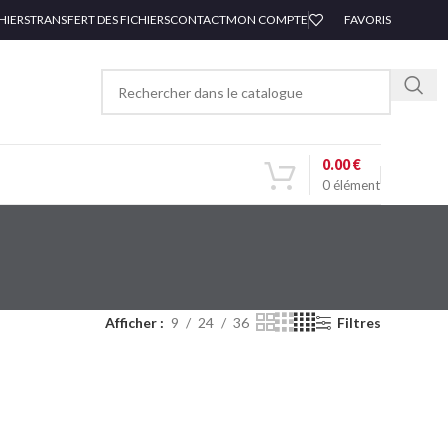
HIERS
TRANSFERT DES FICHIERS
CONTACT
MON COMPTE
FAVORIS
0.00
€
0
élément
EN RUP
TURE
Afficher
9
24
36
Filtres
BASIC
HOUSSE POUR
ECLAIRAGE LED
cm –
ROLLUP / PACK
POUR STAND