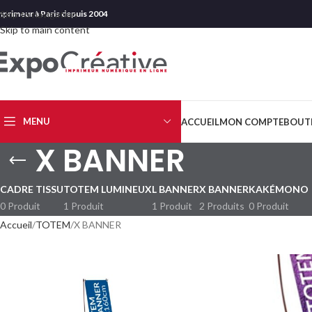
mprimeur à Paris depuis 2004
Skip to navigation
Skip to main content
MENU
ACCUEIL
MON COMPTE
BOUT
X BANNER
CADRE TISSU
TOTEM LUMINEUX
L BANNER
X BANNER
KAKÉMONO
0 Produit
1 Produit
1 Produit
2 Produits
0 Produit
Accueil
TOTEM
X BANNER