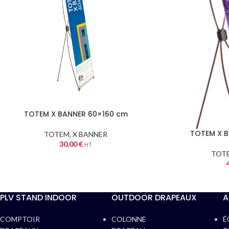
ROLLUP KUBIK
ROLLUP BASIC
ROLL
TOTEM X BANNER 60×160 cm
TOTEM X 
TOTEM
,
X BANNER
30.00
€
HT
TOT
MINI ROLLUP
ROLLUP H300
ROL
PLV STAND INDOOR
OUTDOOR DRAPEAUX
A
COMPTOIR
COLONNE
É