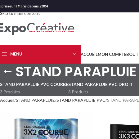
mprimeur à Paris depuis 2004
Skip to navigation
Skip to main content
MENU
ACCUEIL
MON COMPTE
BOUT
STAND PARAPLUIE
STAND PARAPLUIE PVC COURBE
STAND PARAPLUIE PVC DROIT
3 Produits
3 Produits
Accueil
STAND PARAPLUIE
STAND PARAPLUIE PVC
STAND PARAPL