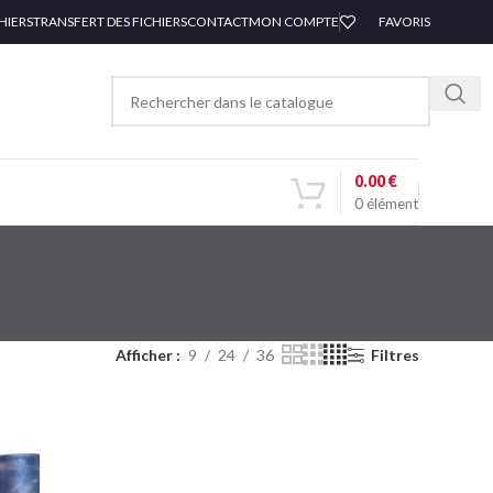
HIERS
TRANSFERT DES FICHIERS
CONTACT
MON COMPTE
FAVORIS
0.00
€
0
élément
EN RUP
TURE
Afficher
9
24
36
Filtres
BASIC
HOUSSE POUR
ECLAIRAGE LED
cm –
ROLLUP / PACK
POUR STAND