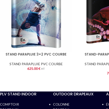
ROLLUP KUBIK
ROLLUP BASIC
ROLL
STAND PARAPLUIE 3×2 PVC COURBE
STAND-PARAP
STAND PARAPLUIE PVC COURBE
STAND PARAP
625.00
€
HT
7
MINI ROLLUP
ROLLUP H300
ROL
PLV STAND INDOOR
OUTDOOR DRAPEAUX
A
COMPTOIR
COLONNE
É