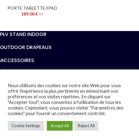
PORTE TABLETTE/IPAD
189.00
€
HT
PLV STAND INDOOR
OUTDOOR DRAPEAUX
ACCESSOIRES
INFORMATIONS
AIDE
Nous utilisons des cookies sur notre site Web pour vous
offrir l'expérience la plus pertinente en mémorisant vos
préférences et vos visites répétées. En cliquant sur
EXPOCRÉATIVE
2019 - Tous droits Réservés - Design par
"Accepter tout", vous consentez à l'utilisation de tous les
STUDIO7
cookies. Cependant, vous pouvez visiter "Paramètres des
cookies" pour fournir un consentement contrôlé.
Cookie Settings
Accept All
Reject All
0
outique
Mes favoris
Panier
Mon compte