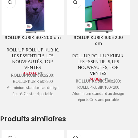
ROLLUP KUBIK 60×200 cm
ROLLUP KUBIK 100×200
cm
ROLL-UP
,
ROLL-UP KUBIK
,
LES ESSENTIELS
,
LES
ROLL-UP
,
ROLL-UP KUBIK
,
NOUVEAUTÉS
,
TOP
LES ESSENTIELS
,
LES
VENTES
NOUVEAUTÉS
,
TOP
45.00
€
VENTES
HT
ROLLUP KUBIK 60x200 :
74.00
€
HT
ROLLUP KUBIK 100x200 :
ROLLUP KUBIK 60×200
ROLLUP KUBIK 100×200
Aluminium standard au design
Aluminium standard au design
épuré. Ce stand portable
épuré. Ce stand portable
déroulant est utilisé
déroulant est utilisé
essentiellement pour des
essentiellement pour des
campagnes de communication
Produits similaires
campagnes de communication
sur salon et point de vente ainsi
sur salon et point de vente ainsi
que des campagnes de
que des campagnes de
promotion, des
promotion, des
événements… Visuel imprimé