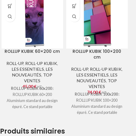
ROLLUP KUBIK 60×200 cm
ROLLUP KUBIK 100×200
cm
ROLL-UP
,
ROLL-UP KUBIK
,
LES ESSENTIELS
,
LES
ROLL-UP
,
ROLL-UP KUBIK
,
NOUVEAUTÉS
,
TOP
LES ESSENTIELS
,
LES
VENTES
NOUVEAUTÉS
,
TOP
45.00
€
VENTES
HT
ROLLUP KUBIK 60x200 :
74.00
€
HT
ROLLUP KUBIK 100x200 :
ROLLUP KUBIK 60×200
ROLLUP KUBIK 100×200
Aluminium standard au design
Aluminium standard au design
épuré. Ce stand portable
épuré. Ce stand portable
déroulant est utilisé
déroulant est utilisé
essentiellement pour des
essentiellement pour des
campagnes de communication
Produits similaires
campagnes de communication
sur salon et point de vente ainsi