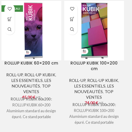
NOUVEAU
ROLLUP KUBIK 60×200 cm
ROLLUP KUBIK 100×200
cm
ROLL-UP
,
ROLL-UP KUBIK
,
LES ESSENTIELS
,
LES
ROLL-UP
,
ROLL-UP KUBIK
,
NOUVEAUTÉS
,
TOP
LES ESSENTIELS
,
LES
VENTES
NOUVEAUTÉS
,
TOP
45.00
€
VENTES
HT
ROLLUP KUBIK 60x200 :
74.00
€
HT
ROLLUP KUBIK 100x200 :
ROLLUP KUBIK 60×200
ROLLUP KUBIK 100×200
Aluminium standard au design
Aluminium standard au design
épuré. Ce stand portable
épuré. Ce stand portable
déroulant est utilisé
déroulant est utilisé
essentiellement pour des